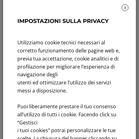
X
IMPOSTAZIONI SULLA PRIVACY
Rendicontazione di sostenibilità
Andamento titolo: Il titolo in Borsa
Utilizziamo cookie tecnici necessari al
corretto funzionamento delle pagine web e,
Bandi di gara: Ultimi bandi
previa tua accettazione, cookie analitici e di
FNM S.p.A.
profilazione per migliorare l’esperienza di
Sede in Milano, Piazzale Cadorna, 14
navigazione degli
PEC
fnm@legalmail.it
utenti ed ottimizzare l’utilizzo dei servizi
Capitale sociale € 230.000.000,00 interamente versato
messi a disposizione.
Iscrizione Registro Imprese
Puoi liberamente prestare il tuo consenso
C.F.e P.IVA 00776140154
all’utilizzo di tutti i cookie. Facendo click su
C.C.I.AA. Milano – REA 28331
“Gestisci
i tuoi cookies” potrai personalizzare le tue
scelte. La chiusura del banner cliccando su