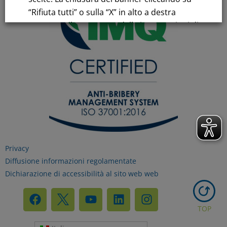
“Rifiuta tutti” o sulla “X” in alto a destra
comporta il permanere delle impostazioni di
default e la continuazione della navigazione
in assenza di cookie o altri strumenti di
tracciamento diversi da quelli tecnici.
Per maggiori informazioni consulta la
nostra
Informativa sui dati personali e cookie
privacy
Privacy
Diffusione informazioni regolamentate
RIFIUTA TUTTI
Dichiarazione di accessibilità al sito web web
GESTISCI I TUOI COOKIES
TOP