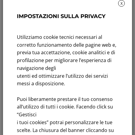
X
Sustainability: Sustainability report
IMPOSTAZIONI SULLA PRIVACY
Title performance: On the stock Exchange
Utilizziamo cookie tecnici necessari al
Tenders: All Tenders
corretto funzionamento delle pagine web e,
FNM S.p.A.
previa tua accettazione, cookie analitici e di
Headquarters in Milan, Piazzale Cadorna, 14
profilazione per migliorare l’esperienza di
PEC
fnm@legalmail.it
navigazione degli
Share capital € 230,000,000.00 fully paid up
utenti ed ottimizzare l’utilizzo dei servizi
messi a disposizione.
Register of Companies
C.F.and VAT number 00776140154
Puoi liberamente prestare il tuo consenso
C.C.I.AA. Milano – REA 28331
all’utilizzo di tutti i cookie. Facendo click su
“Gestisci
i tuoi cookies” potrai personalizzare le tue
scelte. La chiusura del banner cliccando su