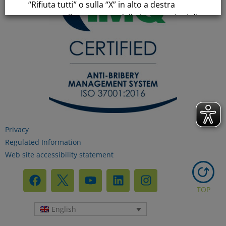
“Rifiuta tutti” o sulla “X” in alto a destra
comporta il permanere delle impostazioni di
default e la continuazione della navigazione
in assenza di cookie o altri strumenti di
tracciamento diversi da quelli tecnici.
Per maggiori informazioni consulta la
nostra
Informativa sui dati personali e cookie
privacy
Privacy
Regulated Information
Web site accessibility statement
RIFIUTA TUTTI
TOP
GESTISCI I TUOI COOKIES
English