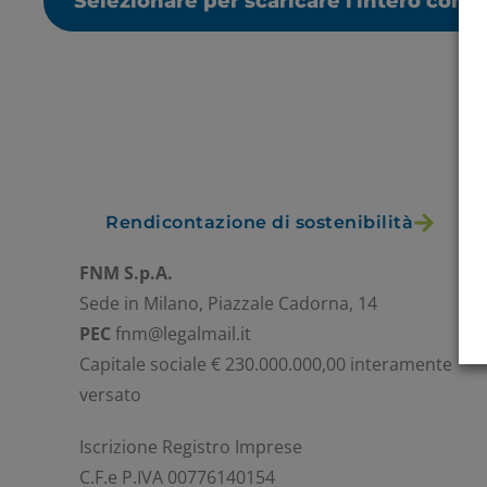
Selezionare per scaricare l'intero cont
Rendicontazione di sostenibilità
FNM S.p.A.
Sede in Milano, Piazzale Cadorna, 14
PEC
fnm@legalmail.it
Capitale sociale € 230.000.000,00 interamente
versato
Iscrizione Registro Imprese
C.F.e P.IVA 00776140154