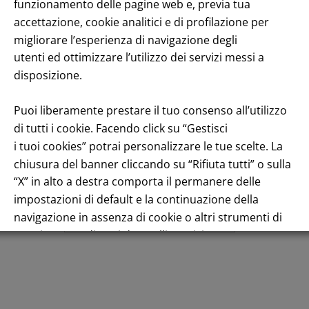
enuto
funzionamento delle pagine web e, previa tua
accettazione, cookie analitici e di profilazione per
migliorare l’esperienza di navigazione degli
utenti ed ottimizzare l’utilizzo dei servizi messi a
disposizione.
Puoi liberamente prestare il tuo consenso all’utilizzo
di tutti i cookie. Facendo click su “Gestisci
Andamento titolo: Il titolo in Borsa
i tuoi cookies” potrai personalizzare le tue scelte. La
chiusura del banner cliccando su “Rifiuta tutti” o sulla
“X” in alto a destra comporta il permanere delle
impostazioni di default e la continuazione della
navigazione in assenza di cookie o altri strumenti di
Italiano
tracciamento diversi da quelli tecnici.
Per maggiori informazioni consulta la nostra
Informativa sui dati personali e cookie privacy