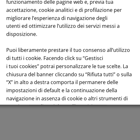
enuto
funzionamento delle pagine web e, previa tua
accettazione, cookie analitici e di profilazione per
migliorare l’esperienza di navigazione degli
utenti ed ottimizzare l’utilizzo dei servizi messi a
disposizione.
Puoi liberamente prestare il tuo consenso all’utilizzo
di tutti i cookie. Facendo click su “Gestisci
Andamento titolo: Il titolo in Borsa
i tuoi cookies” potrai personalizzare le tue scelte. La
chiusura del banner cliccando su “Rifiuta tutti” o sulla
“X” in alto a destra comporta il permanere delle
impostazioni di default e la continuazione della
navigazione in assenza di cookie o altri strumenti di
Italiano
tracciamento diversi da quelli tecnici.
Per maggiori informazioni consulta la nostra
Informativa sui dati personali e cookie privacy