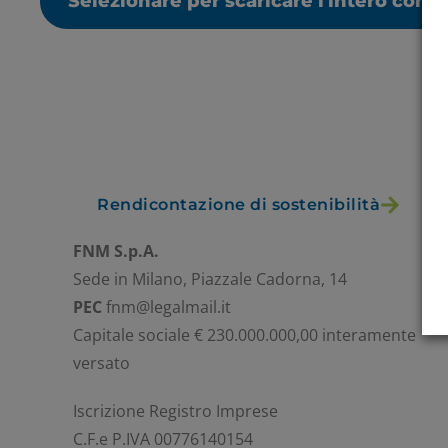
Selezionare per scaricare l'intero cont
Rendicontazione di sostenibilità
FNM S.p.A.
Sede in Milano, Piazzale Cadorna, 14
PEC
fnm@legalmail.it
Capitale sociale € 230.000.000,00 interamente
versato
Iscrizione Registro Imprese
C.F.e P.IVA 00776140154