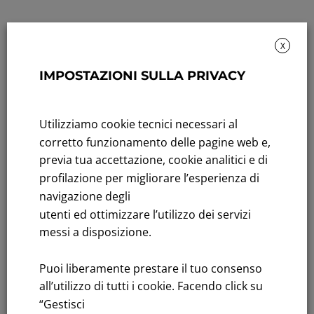
X
IMPOSTAZIONI SULLA PRIVACY
Rendicontazione di sostenibilità
Utilizziamo cookie tecnici necessari al
Andamento titolo: Il titolo in Borsa
corretto funzionamento delle pagine web e,
previa tua accettazione, cookie analitici e di
Bandi di gara: Ultimi bandi
profilazione per migliorare l’esperienza di
FNM S.p.A.
navigazione degli
Sede in Milano, Piazzale Cadorna, 14
utenti ed ottimizzare l’utilizzo dei servizi
PEC
fnm@legalmail.it
messi a disposizione.
Capitale sociale € 230.000.000,00 interamente versato
Puoi liberamente prestare il tuo consenso
Iscrizione Registro Imprese
all’utilizzo di tutti i cookie. Facendo click su
C.F.e P.IVA 00776140154
“Gestisci
C.C.I.AA. Milano – REA 28331