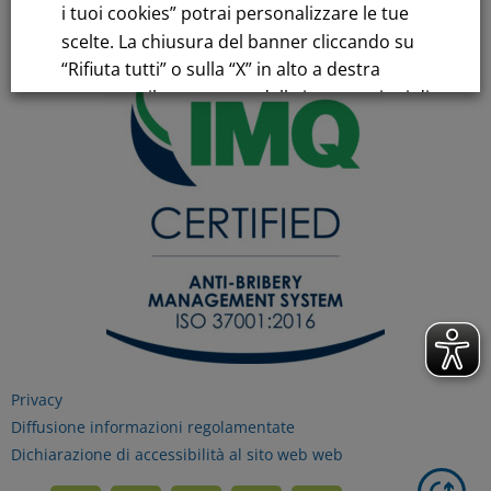
i tuoi cookies” potrai personalizzare le tue
scelte. La chiusura del banner cliccando su
“Rifiuta tutti” o sulla “X” in alto a destra
comporta il permanere delle impostazioni di
default e la continuazione della navigazione
in assenza di cookie o altri strumenti di
tracciamento diversi da quelli tecnici.
Per maggiori informazioni consulta la
nostra
Informativa sui dati personali e cookie
privacy
Privacy
RIFIUTA TUTTI
Diffusione informazioni regolamentate
Dichiarazione di accessibilità al sito web web
GESTISCI I TUOI COOKIES