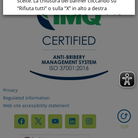
scelte. La chiusura del banner cliccando su
“Rifiuta tutti” o sulla “X” in alto a destra
comporta il permanere delle impostazioni di
default e la continuazione della navigazione
in assenza di cookie o altri strumenti di
tracciamento diversi da quelli tecnici.
Per maggiori informazioni consulta la
nostra
Informativa sui dati personali e cookie
privacy
Privacy
Regulated Information
RIFIUTA TUTTI
Web site accessibility statement
GESTISCI I TUOI COOKIES
TOP