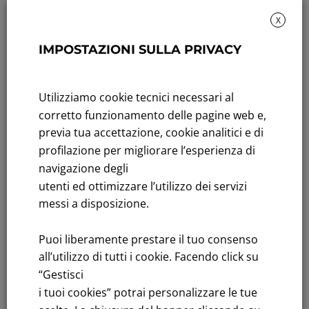
X
IMPOSTAZIONI SULLA PRIVACY
Sustainability: Sustainability report
Title performance: On the stock Exchange
Utilizziamo cookie tecnici necessari al
Tenders: All Tenders
corretto funzionamento delle pagine web e,
previa tua accettazione, cookie analitici e di
FNM S.p.A.
profilazione per migliorare l’esperienza di
Headquarters in Milan, Piazzale Cadorna, 14
navigazione degli
PEC
fnm@legalmail.it
utenti ed ottimizzare l’utilizzo dei servizi
Share capital € 230,000,000.00 fully paid up
messi a disposizione.
Register of Companies
Puoi liberamente prestare il tuo consenso
C.F.and VAT number 00776140154
all’utilizzo di tutti i cookie. Facendo click su
C.C.I.AA. Milano – REA 28331
“Gestisci
i tuoi cookies” potrai personalizzare le tue