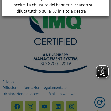
scelte. La chiusura del banner cliccando su
“Rifiuta tutti” o sulla “X” in alto a destra
comporta il permanere delle impostazioni di
default e la continuazione della navigazione
in assenza di cookie o altri strumenti di
tracciamento diversi da quelli tecnici.
Per maggiori informazioni consulta la
nostra
Informativa sui dati personali e cookie
privacy
Privacy
RIFIUTA TUTTI
Diffusione informazioni regolamentate
Dichiarazione di accessibilità al sito web web
GESTISCI I TUOI COOKIES
TOP