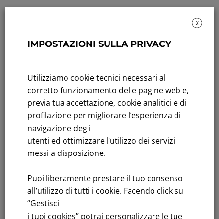
X
IMPOSTAZIONI SULLA PRIVACY
Rendicontazione di sostenibilità
Andamento titolo: Il titolo in Borsa
Utilizziamo cookie tecnici necessari al
corretto funzionamento delle pagine web e,
Bandi di gara: Ultimi bandi
previa tua accettazione, cookie analitici e di
profilazione per migliorare l’esperienza di
FNM S.p.A.
navigazione degli
Sede in Milano, Piazzale Cadorna, 14
utenti ed ottimizzare l’utilizzo dei servizi
PEC
fnm@legalmail.it
messi a disposizione.
Capitale sociale € 230.000.000,00 interamente versato
Iscrizione Registro Imprese
Puoi liberamente prestare il tuo consenso
C.F.e P.IVA 00776140154
all’utilizzo di tutti i cookie. Facendo click su
C.C.I.AA. Milano – REA 28331
“Gestisci
i tuoi cookies” potrai personalizzare le tue