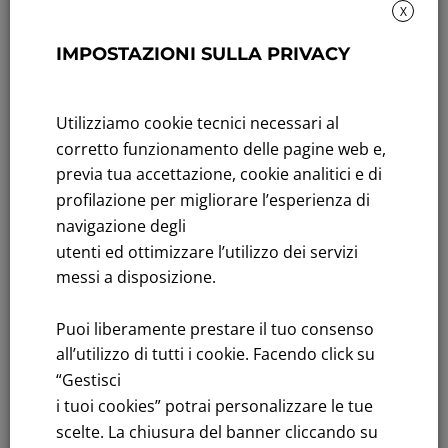
X
Rendicontazione di sostenibilità
IMPOSTAZIONI SULLA PRIVACY
Andamento titolo: Il titolo in Borsa
Utilizziamo cookie tecnici necessari al
Bandi di gara: Ultimi bandi
corretto funzionamento delle pagine web e,
FNM S.p.A.
previa tua accettazione, cookie analitici e di
Sede in Milano, Piazzale Cadorna, 14
profilazione per migliorare l’esperienza di
PEC
fnm@legalmail.it
navigazione degli
Capitale sociale € 230.000.000,00 interamente versato
utenti ed ottimizzare l’utilizzo dei servizi
messi a disposizione.
Iscrizione Registro Imprese
C.F.e P.IVA 00776140154
Puoi liberamente prestare il tuo consenso
C.C.I.AA. Milano – REA 28331
all’utilizzo di tutti i cookie. Facendo click su
“Gestisci
i tuoi cookies” potrai personalizzare le tue
scelte. La chiusura del banner cliccando su