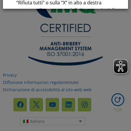
“Rifiuta tutti” o sulla “X” in alto a destra
comporta il permanere delle impostazioni di
default e la continuazione della navigazione
in assenza di cookie o altri strumenti di
tracciamento diversi da quelli tecnici.
Per maggiori informazioni consulta la
nostra
Informativa sui dati personali e cookie
privacy
Privacy
Diffusione informazioni regolamentate
Dichiarazione di accessibilità al sito web web
RIFIUTA TUTTI
TOP
GESTISCI I TUOI COOKIES
Italiano