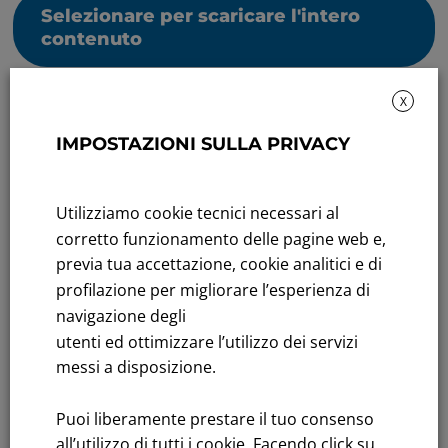
Selezionare per scaricare l'intero
contenuto
X
IMPOSTAZIONI SULLA PRIVACY
Utilizziamo cookie tecnici necessari al
Rendicontazione di sostenibilità
corretto funzionamento delle pagine web e,
Andamento titolo: Il titolo in Borsa
previa tua accettazione, cookie analitici e di
profilazione per migliorare l’esperienza di
Bandi di gara: Ultimi bandi
navigazione degli
utenti ed ottimizzare l’utilizzo dei servizi
FNM S.p.A.
messi a disposizione.
Sede in Milano, Piazzale Cadorna, 14
PEC
fnm@legalmail.it
Puoi liberamente prestare il tuo consenso
Capitale sociale € 230.000.000,00 interamente versato
all’utilizzo di tutti i cookie. Facendo click su