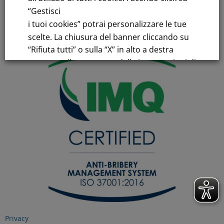
“Gestisci
Iscrizione Registro Imprese
C.F.e P.IVA 00776140154
i tuoi cookies” potrai personalizzare le tue
C.C.I.AA. Milano – REA 28331
scelte. La chiusura del banner cliccando su
“Rifiuta tutti” o sulla “X” in alto a destra
comporta il permanere delle impostazioni di
default e la continuazione della navigazione
in assenza di cookie o altri strumenti di
tracciamento diversi da quelli tecnici.
Per maggiori informazioni consulta la
nostra
Informativa sui dati personali e cookie
privacy
RIFIUTA TUTTI
Privacy