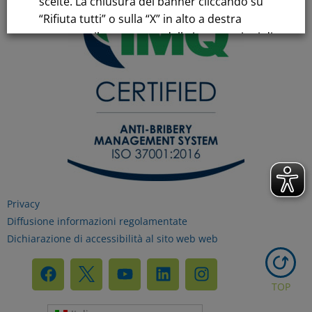
scelte. La chiusura del banner cliccando su
“Rifiuta tutti” o sulla “X” in alto a destra
comporta il permanere delle impostazioni di
default e la continuazione della navigazione
in assenza di cookie o altri strumenti di
tracciamento diversi da quelli tecnici.
Per maggiori informazioni consulta la
nostra
Informativa sui dati personali e cookie
privacy
Privacy
Diffusione informazioni regolamentate
RIFIUTA TUTTI
Dichiarazione di accessibilità al sito web web
GESTISCI I TUOI COOKIES
TOP