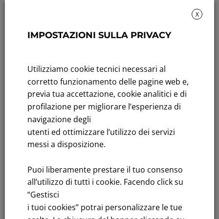
X
IMPOSTAZIONI SULLA PRIVACY
Rendicontazione di sostenibilità
Andamento titolo: Il titolo in Borsa
Utilizziamo cookie tecnici necessari al
Bandi di gara: Ultimi bandi
corretto funzionamento delle pagine web e,
previa tua accettazione, cookie analitici e di
FNM S.p.A.
profilazione per migliorare l’esperienza di
Sede in Milano, Piazzale Cadorna, 14
navigazione degli
PEC
fnm@legalmail.it
utenti ed ottimizzare l’utilizzo dei servizi
Capitale sociale € 230.000.000,00 interamente versato
messi a disposizione.
Iscrizione Registro Imprese
Puoi liberamente prestare il tuo consenso
C.F.e P.IVA 00776140154
all’utilizzo di tutti i cookie. Facendo click su
C.C.I.AA. Milano – REA 28331
“Gestisci
i tuoi cookies” potrai personalizzare le tue