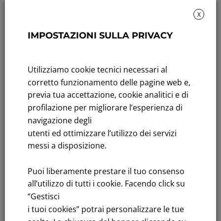
X
IMPOSTAZIONI SULLA PRIVACY
Rendicontazione di sostenibilità
Andamento titolo: Il titolo in Borsa
Utilizziamo cookie tecnici necessari al
Bandi di gara: Ultimi bandi
corretto funzionamento delle pagine web e,
previa tua accettazione, cookie analitici e di
FNM S.p.A.
profilazione per migliorare l’esperienza di
Sede in Milano, Piazzale Cadorna, 14
navigazione degli
PEC
fnm@legalmail.it
utenti ed ottimizzare l’utilizzo dei servizi
Capitale sociale € 230.000.000,00 interamente versato
messi a disposizione.
Iscrizione Registro Imprese
Puoi liberamente prestare il tuo consenso
C.F.e P.IVA 00776140154
all’utilizzo di tutti i cookie. Facendo click su
C.C.I.AA. Milano – REA 28331
“Gestisci
i tuoi cookies” potrai personalizzare le tue