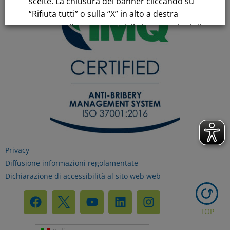
scelte. La chiusura del banner cliccando su
“Rifiuta tutti” o sulla “X” in alto a destra
comporta il permanere delle impostazioni di
default e la continuazione della navigazione
in assenza di cookie o altri strumenti di
tracciamento diversi da quelli tecnici.
Per maggiori informazioni consulta la
nostra
Informativa sui dati personali e cookie
privacy
Privacy
Diffusione informazioni regolamentate
RIFIUTA TUTTI
Dichiarazione di accessibilità al sito web web
GESTISCI I TUOI COOKIES
TOP