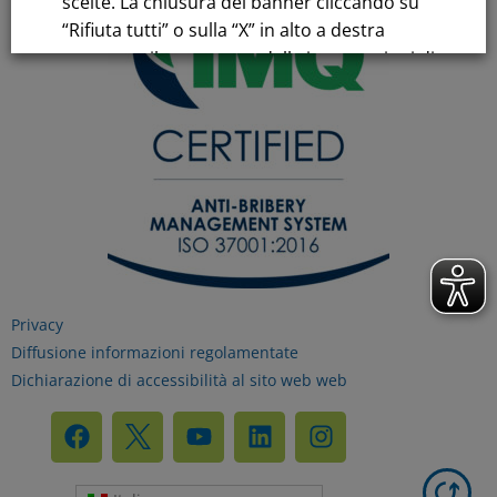
scelte. La chiusura del banner cliccando su
“Rifiuta tutti” o sulla “X” in alto a destra
comporta il permanere delle impostazioni di
default e la continuazione della navigazione
in assenza di cookie o altri strumenti di
tracciamento diversi da quelli tecnici.
Per maggiori informazioni consulta la
nostra
Informativa sui dati personali e cookie
privacy
Privacy
Diffusione informazioni regolamentate
RIFIUTA TUTTI
Dichiarazione di accessibilità al sito web web
GESTISCI I TUOI COOKIES