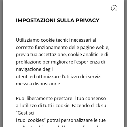
X
IMPOSTAZIONI SULLA PRIVACY
Rendicontazione di sostenibilità
Andamento titolo: Il titolo in Borsa
Utilizziamo cookie tecnici necessari al
Bandi di gara: Ultimi bandi
corretto funzionamento delle pagine web e,
previa tua accettazione, cookie analitici e di
FNM S.p.A.
profilazione per migliorare l’esperienza di
Sede in Milano, Piazzale Cadorna, 14
navigazione degli
PEC
fnm@legalmail.it
utenti ed ottimizzare l’utilizzo dei servizi
Capitale sociale € 230.000.000,00 interamente versato
messi a disposizione.
Iscrizione Registro Imprese
Puoi liberamente prestare il tuo consenso
C.F.e P.IVA 00776140154
all’utilizzo di tutti i cookie. Facendo click su
C.C.I.AA. Milano – REA 28331
“Gestisci
i tuoi cookies” potrai personalizzare le tue