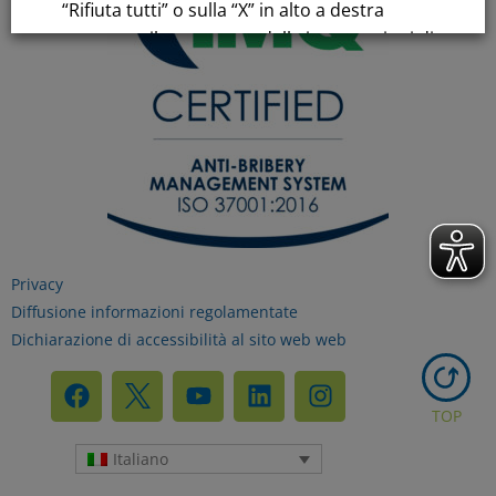
“Rifiuta tutti” o sulla “X” in alto a destra
comporta il permanere delle impostazioni di
default e la continuazione della navigazione
in assenza di cookie o altri strumenti di
tracciamento diversi da quelli tecnici.
Per maggiori informazioni consulta la
nostra
Informativa sui dati personali e cookie
privacy
Privacy
Diffusione informazioni regolamentate
Dichiarazione di accessibilità al sito web web
RIFIUTA TUTTI
TOP
GESTISCI I TUOI COOKIES
Italiano