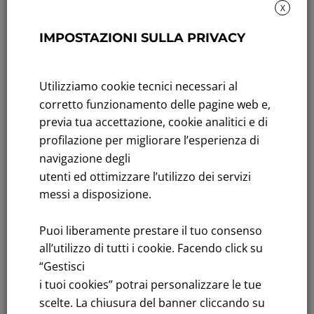
X
Rendicontazione di sostenibilità
IMPOSTAZIONI SULLA PRIVACY
Andamento titolo: Il titolo in Borsa
Utilizziamo cookie tecnici necessari al
Bandi di gara: Ultimi bandi
corretto funzionamento delle pagine web e,
FNM S.p.A.
previa tua accettazione, cookie analitici e di
Sede in Milano, Piazzale Cadorna, 14
profilazione per migliorare l’esperienza di
PEC
fnm@legalmail.it
navigazione degli
Capitale sociale € 230.000.000,00 interamente versato
utenti ed ottimizzare l’utilizzo dei servizi
messi a disposizione.
Iscrizione Registro Imprese
C.F.e P.IVA 00776140154
Puoi liberamente prestare il tuo consenso
C.C.I.AA. Milano – REA 28331
all’utilizzo di tutti i cookie. Facendo click su
“Gestisci
i tuoi cookies” potrai personalizzare le tue
scelte. La chiusura del banner cliccando su