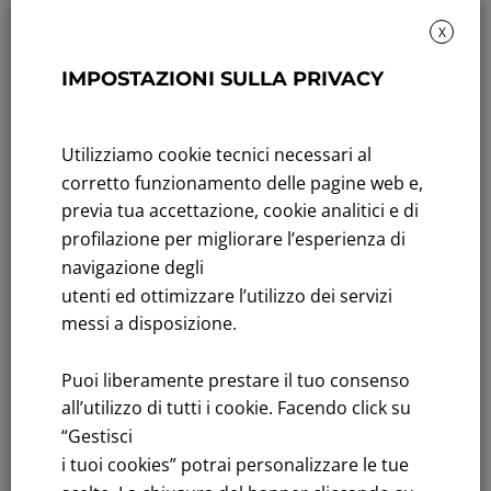
X
IMPOSTAZIONI SULLA PRIVACY
Rendicontazione di sostenibilità
Andamento titolo: Il titolo in Borsa
Utilizziamo cookie tecnici necessari al
Bandi di gara: Ultimi bandi
corretto funzionamento delle pagine web e,
previa tua accettazione, cookie analitici e di
FNM S.p.A.
profilazione per migliorare l’esperienza di
Sede in Milano, Piazzale Cadorna, 14
navigazione degli
PEC
fnm@legalmail.it
utenti ed ottimizzare l’utilizzo dei servizi
Capitale sociale € 230.000.000,00 interamente versato
messi a disposizione.
Iscrizione Registro Imprese
Puoi liberamente prestare il tuo consenso
C.F.e P.IVA 00776140154
all’utilizzo di tutti i cookie. Facendo click su
C.C.I.AA. Milano – REA 28331
“Gestisci
i tuoi cookies” potrai personalizzare le tue