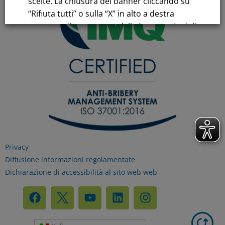
scelte. La chiusura del banner cliccando su
“Rifiuta tutti” o sulla “X” in alto a destra
comporta il permanere delle impostazioni di
default e la continuazione della navigazione
in assenza di cookie o altri strumenti di
tracciamento diversi da quelli tecnici.
Per maggiori informazioni consulta la
nostra
Informativa sui dati personali e cookie
privacy
Privacy
Diffusione informazioni regolamentate
RIFIUTA TUTTI
Dichiarazione di accessibilità al sito web web
GESTISCI I TUOI COOKIES